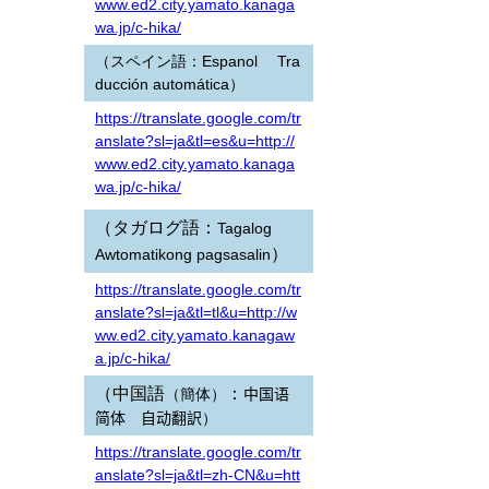
www.ed2.city.yamato.kanaga
wa.jp/c-hika/
（スペイン語：Espanol Tra
ducción automática）
https://translate.google.com/tr
anslate?sl=ja&tl=es&u=http://
www.ed2.city.yamato.kanaga
wa.jp/c-hika/
（タガログ語：
Tagalog
）
Awtomatikong pagsasalin
https://translate.google.com/tr
anslate?sl=ja&tl=tl&u=http://w
ww.ed2.city.yamato.kanagaw
a.jp/c-hika/
（中国語
：
（簡体）
中国语
简体 自动翻訳
）
https://translate.google.com/tr
anslate?sl=ja&tl=zh-CN&u=htt