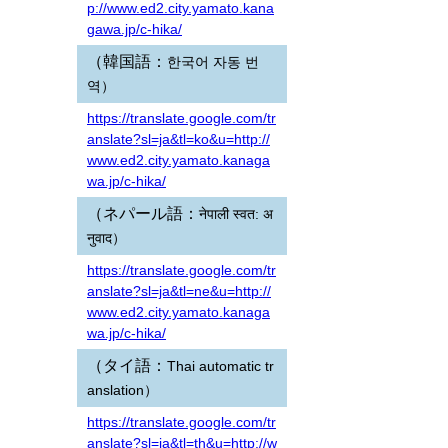
p://www.ed2.city.yamato.kana
gawa.jp/c-hika/
（韓国語：
한국어 자동 번
역
）
https://translate.google.com/tr
anslate?sl=ja&tl=ko&u=http://
www.ed2.city.yamato.kanaga
wa.jp/c-hika/
（ネパール語：
नेपाली स्वत: अ
नुवाद
）
https://translate.google.com/tr
anslate?sl=ja&tl=ne&u=http://
www.ed2.city.yamato.kanaga
wa.jp/c-hika/
（タイ語：
Thai automatic tr
anslation
）
https://translate.google.com/tr
anslate?sl=ja&tl=th&u=http://w