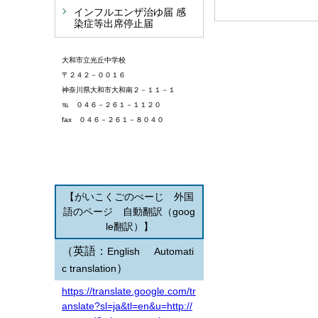
インフルエンザ治ゆ届 感
染症等出席停止届
大和市立光丘中学校
〒２４２－００１６
神奈川県大和市大和南２－１１－１
℡ ０４６－２６１－１１２０
fax ０４６－２６１－８０４０
【がいこくごのぺーじ 外国
語のページ 自動翻訳（goog
le翻訳）】
（英語：
English
Automati
）
c translation
https://translate.google.com/tr
anslate?sl=ja&tl=en&u=http://