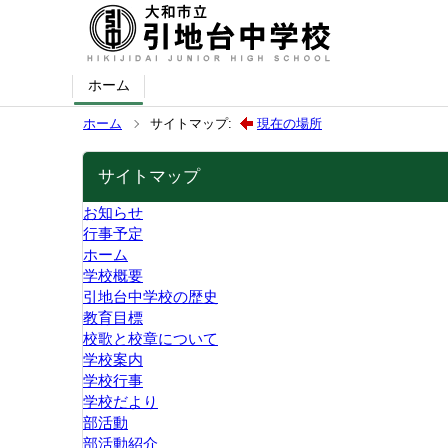
ホーム
ホーム
サイトマップ:
現在の場所
サイトマップ
お知らせ
行事予定
ホーム
学校概要
引地台中学校の歴史
教育目標
校歌と校章について
学校案内
学校行事
学校だより
部活動
部活動紹介