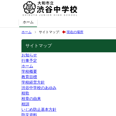
ホーム
ホーム
サイトマップ:
現在の場所
サイトマップ
お知らせ
行事予定
ホーム
学校概要
教育目標
学校経営方針
渋谷中学校のあゆみ
校歌
校章の由来
校訓
いじめ防止基本方針
防災資料