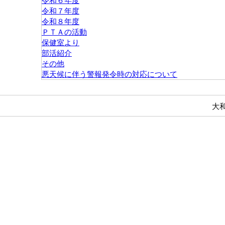
令和６年度
令和７年度
令和８年度
ＰＴＡの活動
保健室より
部活紹介
その他
悪天候に伴う警報発令時の対応について
大