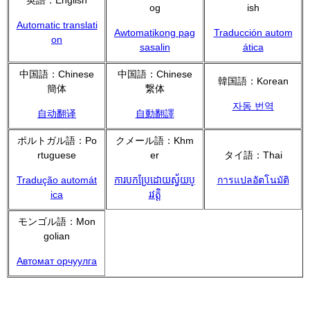
og
ish
Automatic translati
Awtomatikong pag
Traducción autom
on
sasalin
ática
中国語：Chinese
中国語：Chinese
韓国語：Korean
簡体
繋体
자동 번역
自动翻译
自動翻譯
ポルトガル語：Po
クメール語：Khm
rtuguese
er
タイ語：Thai
Tradução automát
ការបកប្រែដោយស្វ័យប្
การแปลอัตโนมัติ
ica
រវត្តិ
モンゴル語：Mon
golian
Автомат орчуулга