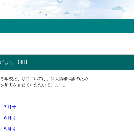
校だより【和】
いる学校だよりについては、個人情報保護のため
部を加工をさせていただいています。
 ７月号
 ６月号
 ５月号