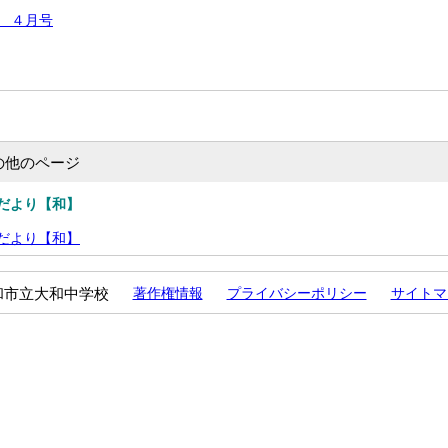
 ４月号
の他のページ
だより【和】
だより【和】
和市立大和中学校
著作権情報
プライバシーポリシー
サイトマ