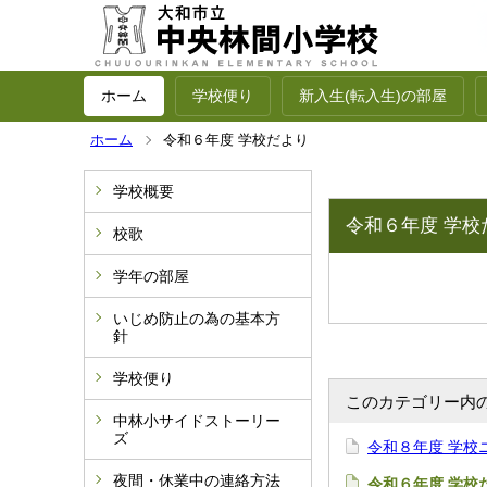
ホーム
学校便り
新入生(転入生)の部屋
ホーム
令和６年度 学校だより
学校概要
令和６年度 学校
校歌
学年の部屋
いじめ防止の為の基本方
針
学校便り
このカテゴリー内
中林小サイドストーリー
ズ
令和８年度 学校
夜間・休業中の連絡方法
令和６年度 学校