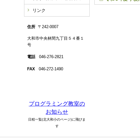
リンク
住所
〒242-0007
大和市中央林間九丁目５４番１
号
電話
046-276-2821
FAX
046-272-1490
プログラミング教室の
お知らせ
日程一覧(北大和小のページ)に飛びま
す