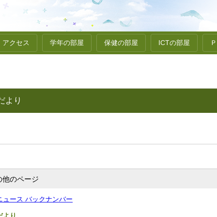
アクセス
学年の部屋
保健の部屋
ICTの部屋
Ｐ
だより
の他のページ
ニュース バックナンバー
だより