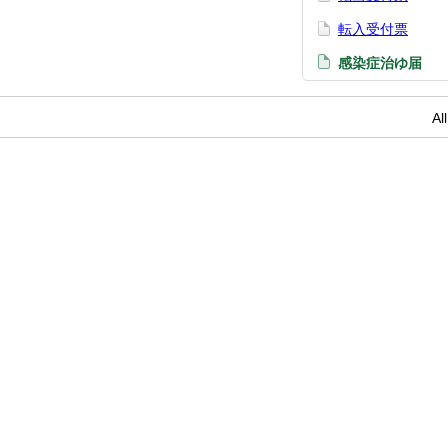
転入受付票
感染症治ゆ届
Al