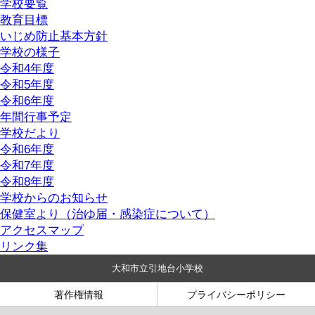
学校要覧
教育目標
いじめ防止基本方針
学校の様子
令和4年度
令和5年度
令和6年度
年間行事予定
学校だより
令和6年度
令和7年度
令和8年度
学校からのお知らせ
保健室より（治ゆ届・感染症について）
アクセスマップ
リンク集
大和市立引地台小学校
著作権情報
プライバシーポリシー