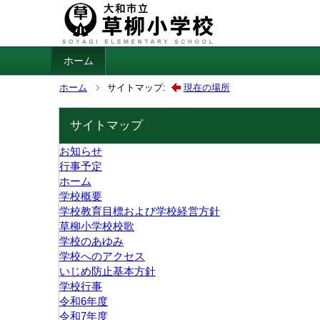
ホーム
ホーム
サイトマップ:
現在の場所
サイトマップ
お知らせ
行事予定
ホーム
学校概要
学校教育目標および学校経営方針
草柳小学校校歌
学校のあゆみ
学校へのアクセス
いじめ防止基本方針
学校行事
令和6年度
令和7年度