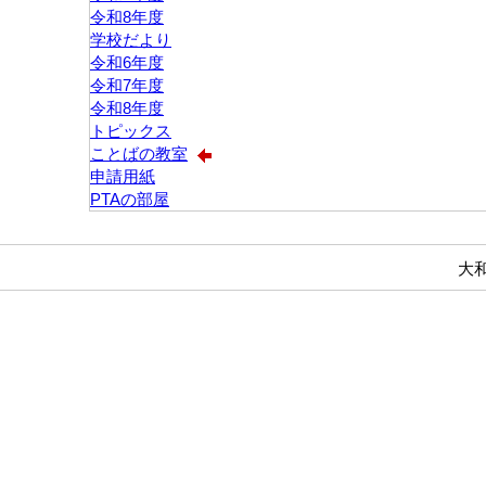
令和8年度
学校だより
令和6年度
令和7年度
令和8年度
トピックス
ことばの教室
申請用紙
PTAの部屋
大