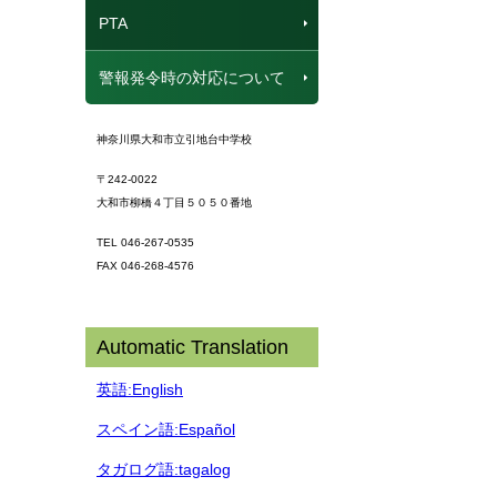
PTA
警報発令時の対応について
神奈川県大和市立引地台中学校
〒242-0022
大和市柳橋４丁目５０５０番地
TEL 046-267-0535
FAX 046-268-4576
Automatic Translation
英語:English
スペイン語:Español
タガログ語:tagalog