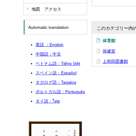
地図 アクセス
Automatic translation
このカテゴリー内
体育館
英語 ：English
保健室
中国語：中文
上和田図書館
ベトナム語：
Tiếng Việt
スペイン語：Español
タガログ語：Tagalog
ポルトガル語：
Português
タイ語：
ไทย