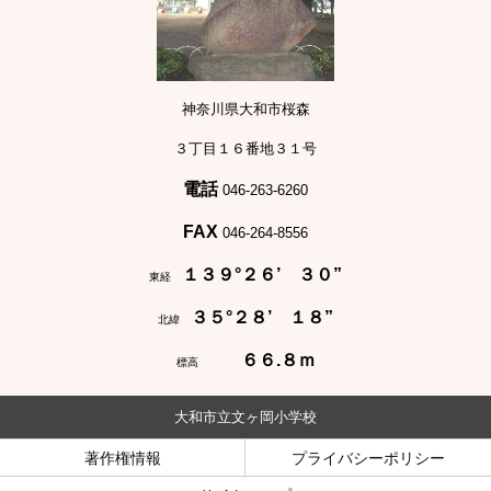
神奈川県大和市桜森
３丁目１６番地３１号
電話
046-263-6260
FAX
046-264-8556
１３９°２６’ ３０”
東経
３５°２８’ １８”
北緯
６６.８ｍ
標高
大和市立文ヶ岡小学校
著作権情報
プライバシーポリシー