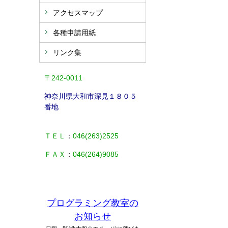
アクセスマップ
各種申請用紙
リンク集
〒242-0011
神奈川県大和市
深見１８０５
番地
ＴＥＬ
：
046(263)2525
ＦＡＸ
：
046(264)9085
プログラミング教室の
お知らせ