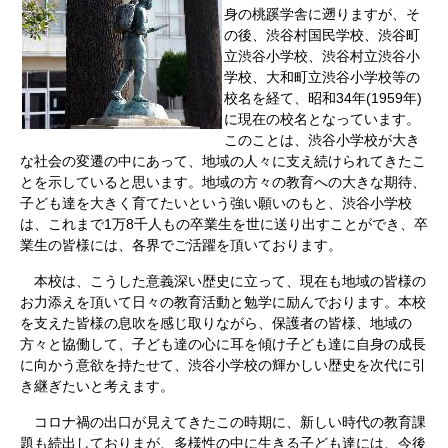
身の桃蹊学舎に遡りますが、そ
の後、渋谷村国民学校、渋谷町
立渋谷小学校、渋谷村立渋谷小
学校、大和町立渋谷小学校等の
校名を経て、昭和34年(1959年)
に現在の校名となっています。
このことは、渋谷小学校が大き
な社会の変遷の中にあって、地域の人々に支え続けられてきたこ
とを示していると思います。地域の方々の教育への大きな期待、
子ども達を大きく育てたいという強い願いのもと、渋谷小学校
は、これまで1万8千人もの卒業生を世に送り出すことができ、卒
業生の皆様には、各界でご活躍を頂いております。
本校は、こうした意義深い歴史に立って、現在も地域の皆様の
お力添えを頂いて日々の教育活動と勉学に励んでおります。本校
を支えた皆様の息吹を感じ取りながら、保護者の皆様、地域の
方々と協働して、子ども達の心に耳を傾け子ども達に自身の成長
に向かう意欲を持たせて、渋谷小学校の輝かしい歴史を次代に引
き継ぎたいと考えます。
コロナ禍の出口が見えてきたこの時期に、新しい時代の教育課
題も続出しておりまが、多様性の中に生きる子ども達には、今後