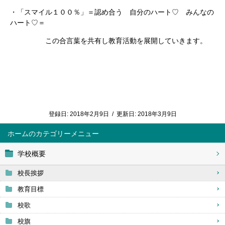
・「スマイル１００％」＝認め合う 自分のハート♡ みんなの
ハート♡＝
この合言葉を共有し教育活動を展開していきます。
登録日:
2018年2月9日
/
更新日:
2018年3月9日
ホーム
学校概要
校長挨拶
教育目標
校歌
校旗