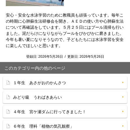
安心・安全な水泳学習のために教職員も頑張っています。毎年こ
の時期に心肺蘇生法研修会を開き、ＡＥＤの使い方や心肺蘇生法
について再確認をしています。５月２５日にはプール清掃も行い
ました。泥だらけになりながらプールをぴかぴかに磨きました。
今年も暑い夏になりそうなので、子どもたちには水泳学習を安全
に楽しんでほしいと思います。
登録日:
2026年5月26日
/
更新日:
2026年5月26日
このカテゴリー内の他のページ
１年生 あさがおのかんさつ
みどり級 うわばきあらい
４年生 宮ケ瀬ダムに行ってきました！
６年生 理科「植物の気孔観察」