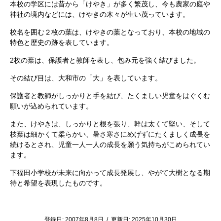
本校の学区には昔から「けやき」が多く繁茂し、今も農家の庭や
神社の境内などには、けやきの木々が生い茂っています。
校名を囲む２枚の葉は、けやきの葉となっており、本校の地域の
特色と歴史の跡を表しています。
2枚の葉は、保護者と教師を表し、包み元を強く結びました。
その結び目は、大和市の「大」を表しています。
保護者と教師がしっかりと手を結び、たくましい児童をはぐくむ
願いが込められています。
また、けやきは、しっかりと根を張り、幹は太くて堅い、そして
枝葉は細かくて柔らかい、暑さ寒さにめげずにたくましく成長を
続けるとされ、児童一人一人の成長を願う気持ちがこめられてい
ます。
下福田小学校が未来に向かって成長発展し、やがて大樹となる期
待と希望を表現したものです。
登録日:
2007年8月8日
/
更新日:
2025年10月30日