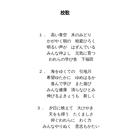
校歌
１． 高い青空 木のみどり
かがやく朝の 校庭ひろく
明るい声が はずんでいる
みんな仲よし 元気に育つ
われらの学び舎 下福田
２． 海をゆくての 引地川
希望ゆたかに ゆめはるか
進んで学び また遊び
みんな健康 清らなひとみ
伸びるよきょうも 新しく
３． 夕日に映えて 大けやき
天をも掃う たくましさ
仰ぐわれらに わく力
みんなやりぬく 意志もかたい