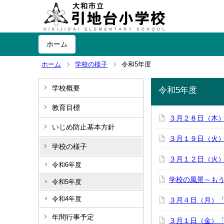
ホーム
ホーム
学校の様子
令和5年度
学校概要
令和5年度
教育目標
３月２８日（木
いじめ防止基本方針
３月１９日（火
学校の様子
３月１２日（火
令和6年度
学校の風景～も
令和5年度
令和4年度
３月４日（月）
年間行事予定
３月１日（金）「