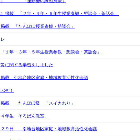
（木） 「運動会の練習風景」
木）掲載 「２年・４年・６年生授業参観・懇談会・茶話会」
）掲載 「たんぽぽ授業参観・懇談会」
イレ
）「１年・３年・５年生授業参観・懇談会・茶話会」
防災に関する学習をしました
）掲載 引地台地区家庭・地域教育活性化会議
遊ぶぞ！
）掲載 たんぽぽ級 「スイカわり」
「４年生 そろばん教室」
月２９日 引地台地区家庭・地域教育活性化会議