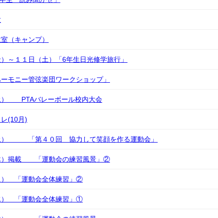
験
教室（キャンプ）
金）～１１日（土）「6年生日光修学旅行」
ハーモニー管弦楽団ワークショップ」
土） PTAバレーボール校内大会
(10月)
土） 「第４０回 協力して笑顔を作る運動会」
木）掲載 「運動会の練習風景」②
火） 「運動会全体練習」②
水） 「運動会全体練習」①