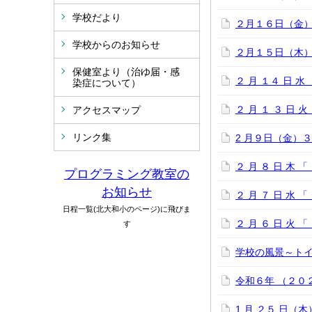
学校だより
２月１６日（金
学校からのお知らせ
２月１５日（木
保健室より（治ゆ届・感
２ 月 １４ 日 
染症について）
２ 月 １ ３ 日
アクセスマップ
リンク集
2 月９日（金）
２ 月 ８ 日 木
プログラミング教室の
お知らせ
２ 月 ７ 日 水 
日程一覧(北大和小のページ)に飛びま
２ 月 ６ 日 火
す
学校の風景～トイ
令和６年 （２０
1 月 ２５ 日（