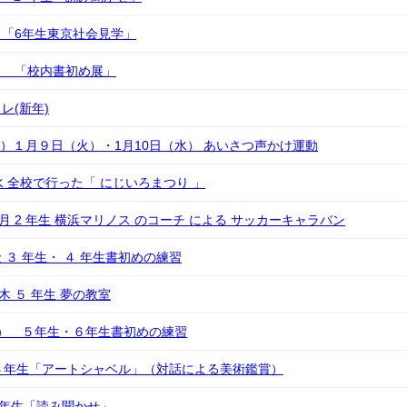
「6年生東京社会見学」
） 「校内書初め展」
レ(新年)
4年）１月９日（火）・1月10日（水） あいさつ声かけ運動
 水 全校で行った「 にじいろまつり 」
 日 月 2 年生 横浜マリノス のコーチ による サッカーキャラバン
 金 ３ 年生・ ４ 年生書初めの練習
日 木 ５ 年生 夢の教室
） ５年生・６年生書初めの練習
４年生「アートシャベル」（対話による美術鑑賞）
2年生「読み聞かせ」