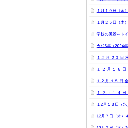
１月１９日（金）
１月２５日（木
学校の風景～トイ
令和6年（202
１２ 月 ２０ 日
１ ２ 月 １ ８
１ 2 月 １５ 日
１ ２ 月 １ ４ 
１2月１３日（水
12月７日（木）
12月７日（木）