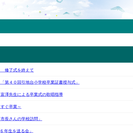
） 修了式を終えて
）「第４０回引地台小学校卒業証書授与式」
）富澤先生による卒業式の歌唱指導
うすぐ卒業～
「市長さんの学校訪問」
6 年生を送る会」